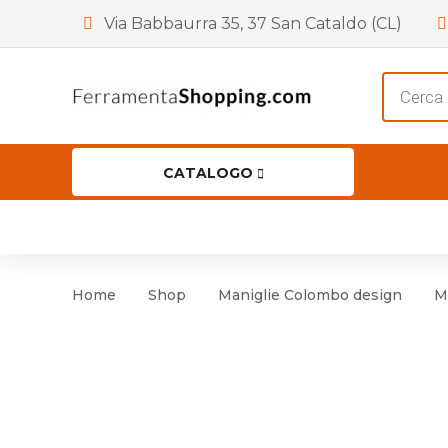
Via Babbaurra 35, 37 San Cataldo (CL)
Product
search
CATALOGO
HOME
CHI SIAMO
SHOP
OF
Accessori per Porta
Cer
Home
Shop
Maniglie Colombo design
M
Accessori vari
Cer
Antinfortunistica
Cartelli e Segnaletica