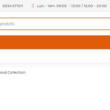
0934 571511
Lun. - Ven. 09:00 - 13:00 / 16:00 - 20:00
s
FERTE
OUTLET
RECENSIONI
VIDEO
niere per Mobile
Accessori telefoni e
Lampade led
ood Collection
niere per Porta
Batterie duracell
Materiale Elettrico