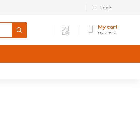
Login
My cart
0,00
€
0
CONTATTI
Maniglia per Mobile stile
Antico e Classico
Maniglie per Mobile stile
Moderno
Maniglie per Porta stile
Moderno
Maniglie porte stile Antico