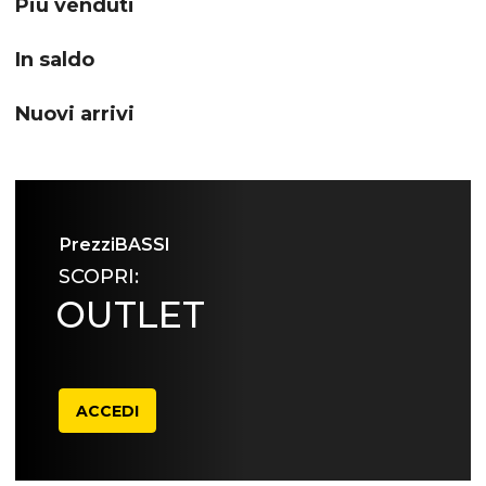
Più venduti
In saldo
Nuovi arrivi
Prezzi
BASSI
SCOPRI:
OUTLET
ACCEDI