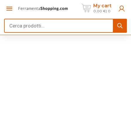
My cart
0,00
€
0
Products
search