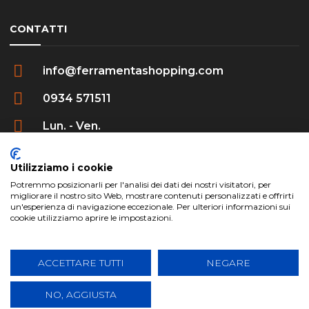
CONTATTI
info@ferramentashopping.com
0934 571511
Lun. - Ven.
09:00 - 12:30 / 16:00 - 20:00
Utilizziamo i cookie
Potremmo posizionarli per l'analisi dei dati dei nostri visitatori, per
migliorare il nostro sito Web, mostrare contenuti personalizzati e offrirti
un'esperienza di navigazione eccezionale. Per ulteriori informazioni sui
cookie utilizziamo aprire le impostazioni.
ferramentashopping.com ©2024 | Realizzato da
Creative Agency | All Rights Reserved.
ACCETTARE TUTTI
NEGARE
NO, AGGIUSTA