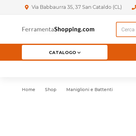
Via Babbaurra 35, 37 San Cataldo (CL)
Product
search
CATALOGO
HOME
CHI SIAMO
SHOP
OF
Accessori per Porta
Cer
Home
Shop
Maniglioni e Battenti
Accessori vari
Cer
Antinfortunistica
Cartelli e Segnaletica