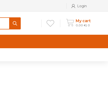
Login
My cart
0,00
€
0
CONTATTI
Maniglia per Mobile stile
Antico e Classico
Maniglie per Mobile stile
Moderno
Maniglie per Porta stile
Moderno
Maniglie porte stile Antico