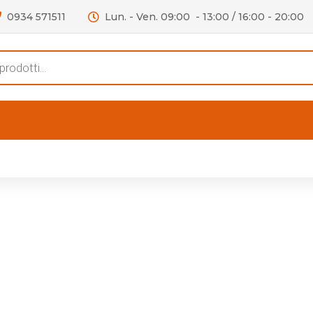
0934 571511
Lun. - Ven. 09:00 - 13:00 / 16:00 - 20:00
s
FERTE
OUTLET
RECENSIONI
VIDEO
niere per Mobile
Accessori telefoni e
Lampade led
niere per Porta
Batterie duracell
Materiale Elettrico