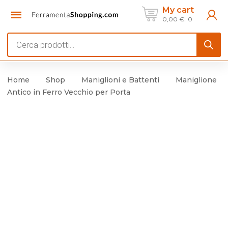
My cart
0,00
€
0
Products
search
Home
Shop
Maniglioni e Battenti
Maniglione
Antico in Ferro Vecchio per Porta