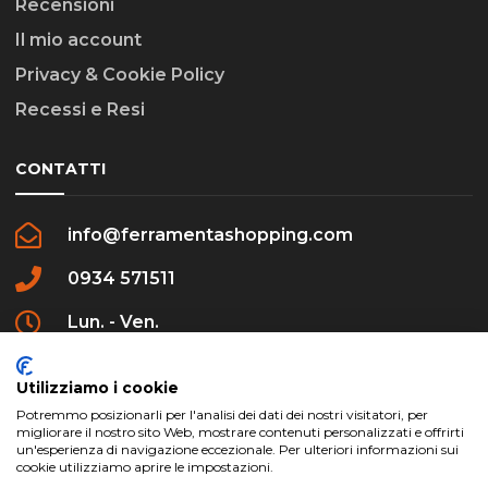
Recensioni
Il mio account
Privacy & Cookie Policy
Recessi e Resi
CONTATTI
info@ferramentashopping.com
0934 571511
Lun. - Ven.
09:00 - 12:30 / 16:00 - 20:00
Utilizziamo i cookie
Potremmo posizionarli per l'analisi dei dati dei nostri visitatori, per
migliorare il nostro sito Web, mostrare contenuti personalizzati e offrirti
un'esperienza di navigazione eccezionale. Per ulteriori informazioni sui
cookie utilizziamo aprire le impostazioni.