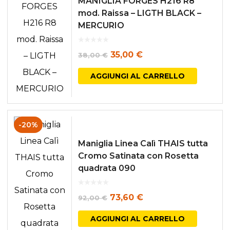
MANIGLIA FORGES H216 R8
mod. Raissa – LIGTH BLACK –
a
varianti.
MERCURIO
38,00 €
Le
opzioni
Il
Il
35,00
€
38,00
€
posson
prezzo
prezzo
AGGIUNGI AL CARRELLO
essere
originale
attuale
scelte
era:
è:
nella
38,00 €.
35,00 €.
-20%
pagina
Maniglia Linea Calì THAIS tutta
del
Cromo Satinata con Rosetta
prodott
quadrata 090
Il
Il
73,60
€
92,00
€
prezzo
prezzo
AGGIUNGI AL CARRELLO
originale
attuale