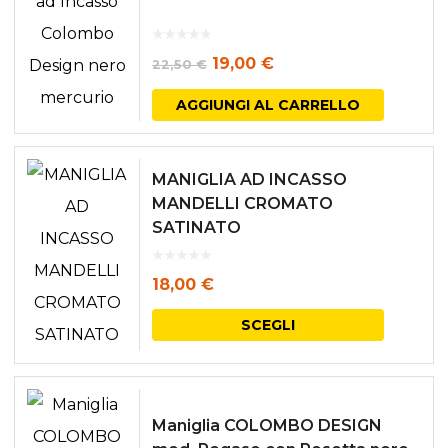
Il
Il
19,00
€
22,50
€
prezzo
prezzo
AGGIUNGI AL CARRELLO
originale
attuale
era:
è:
MANIGLIA AD INCASSO
22,50 €.
19,00 €.
MANDELLI CROMATO
SATINATO
18,00
€
Questo
SCEGLI
prodott
ha
più
Maniglia COLOMBO DESIGN
varianti.