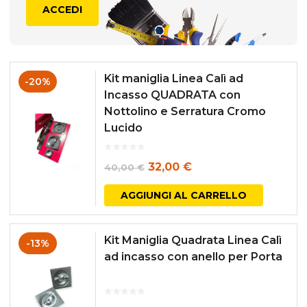
ACCEDI
Kit maniglia Linea Calì ad
-20%
Incasso QUADRATA con
Nottolino e Serratura Cromo
Lucido
Il
Il
32,00
€
40,00
€
prezzo
prezzo
AGGIUNGI AL CARRELLO
originale
attuale
era:
è:
Kit Maniglia Quadrata Linea Calì
-13%
40,00 €.
32,00 €.
ad incasso con anello per Porta