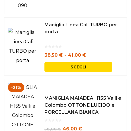
era:
è:
92,00 €.
73,60 €.
Maniglia Linea Calì TURBO per
porta
Fascia
38,50
€
-
41,00
€
di
Questo
SCEGLI
prezzo:
prodott
da
ha
-21%
38,50 €
più
MANIGLIA MAIADEA H155 Valli e
a
varianti.
Colombo OTTONE LUCIDO e
41,00 €
Le
PORCELLANA BIANCA
opzioni
Il
Il
46,00
€
58,00
€
posson