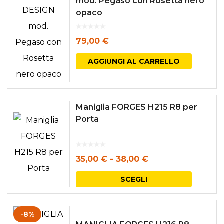
mod. Pegaso con Rosetta nero
opaco
Le
opzioni
79,00
€
posson
AGGIUNGI AL CARRELLO
essere
scelte
nella
Maniglia FORGES H215 R8 per
pagina
Porta
del
prodott
Fascia
35,00
€
-
38,00
€
di
Questo
SCEGLI
prezzo:
prodott
da
ha
-8%
35,00 €
più