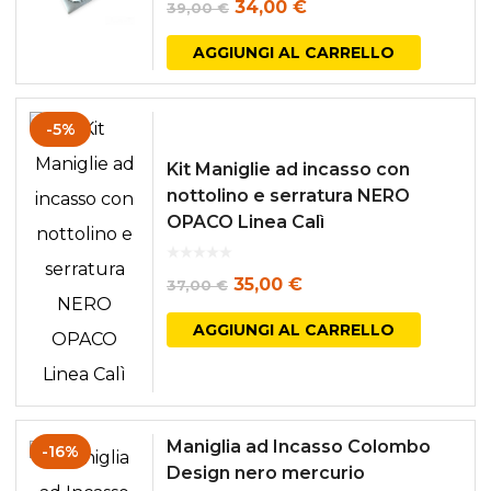
Il
Il
34,00
€
39,00
€
prezzo
prezzo
AGGIUNGI AL CARRELLO
originale
attuale
era:
è:
-5%
39,00 €.
34,00 €.
Kit Maniglie ad incasso con
nottolino e serratura NERO
OPACO Linea Calì
Il
Il
35,00
€
37,00
€
prezzo
prezzo
AGGIUNGI AL CARRELLO
originale
attuale
era:
è:
37,00 €.
35,00 €.
Maniglia ad Incasso Colombo
-16%
Design nero mercurio