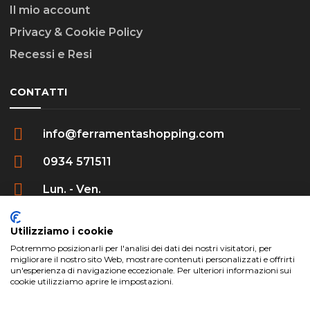
Il mio account
Privacy & Cookie Policy
Recessi e Resi
CONTATTI
info@ferramentashopping.com
0934 571511
Lun. - Ven.
09:00 - 12:30 / 16:00 - 20:00
Utilizziamo i cookie
Potremmo posizionarli per l'analisi dei dati dei nostri visitatori, per
migliorare il nostro sito Web, mostrare contenuti personalizzati e offrirti
un'esperienza di navigazione eccezionale. Per ulteriori informazioni sui
cookie utilizziamo aprire le impostazioni.
ferramentashopping.com ©2024 | Realizzato da