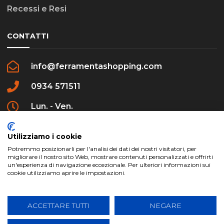
Recessi e Resi
CONTATTI
info@ferramentashopping.com
0934 571511
Lun. - Ven.
09:00 - 12:30 / 16:00 - 20:00
Utilizziamo i cookie
Potremmo posizionarli per l'analisi dei dati dei nostri visitatori, per
migliorare il nostro sito Web, mostrare contenuti personalizzati e offrirti
un'esperienza di navigazione eccezionale. Per ulteriori informazioni sui
cookie utilizziamo aprire le impostazioni.
ferramentashopping.com ©2024 | Realizzato da
Creative Agency | All Rights Reserved.
ACCETTARE TUTTI
NEGARE