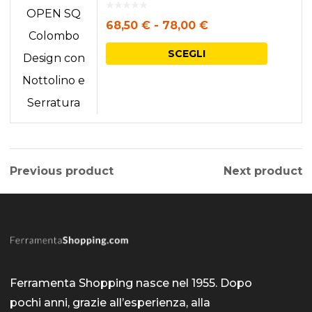
Nottolino e Serratura
Fascia
68,50
€
-
78,00
€
di
Questo
SCEGLI
prezzo:
prodott
da
ha
68,50 €
più
a
varianti.
78,00 €
Le
Previous product
Next product
opzioni
posson
essere
scelte
nella
Ferramenta Shopping nasce nel 1955. Dopo
pagina
pochi anni, grazie all’esperienza, alla