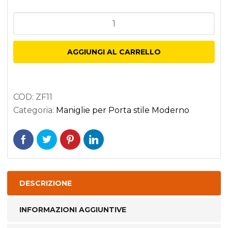
MANIGLIA
MANDELLI
con
AGGIUNGI AL CARRELLO
Rosetta
Tonda
mod.
COD:
ZF11
Zefiro
Categoria:
Maniglie per Porta stile Moderno
NERO
OPACO
quantità
DESCRIZIONE
INFORMAZIONI AGGIUNTIVE