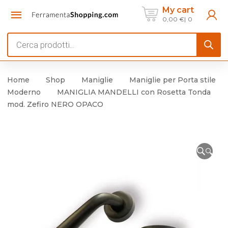
My cart
0,00
€
0
Products
search
Home
Shop
Maniglie
Maniglie per Porta stile
Moderno
MANIGLIA MANDELLI con Rosetta Tonda
mod. Zefiro NERO OPACO
🔍