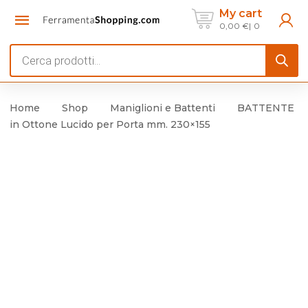
My cart
0,00
€
0
Products
search
Home
Shop
Maniglioni e Battenti
BATTENTE
in Ottone Lucido per Porta mm. 230×155