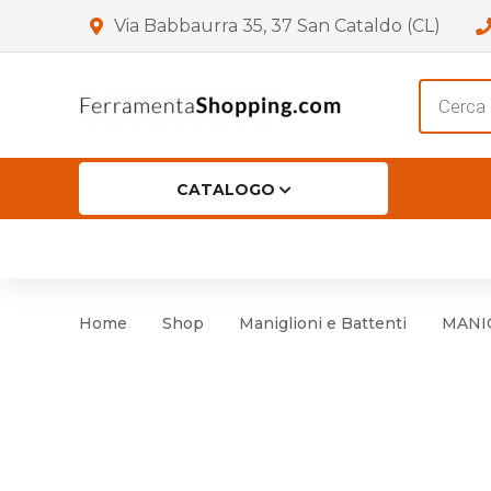
Via Babbaurra 35, 37 San Cataldo (CL)
Product
search
CATALOGO
HOME
CHI SIAMO
SHOP
OF
Accessori per Porta
Cer
Home
Shop
Maniglioni e Battenti
MANIG
Accessori vari
Cer
Antinfortunistica
Cartelli e Segnaletica