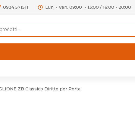
0934 571511
Lun. - Ven. 09:00 - 13:00 / 16:00 - 20:00
s
FERTE
OUTLET
RECENSIONI
VIDEO
niere per Mobile
Accessori telefoni e
Lampade led
LIONE ZB Classico Diritto per Porta
niere per Porta
Batterie duracell
Materiale Elettrico