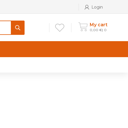
Login
My cart
0,00
€
0
CONTATTI
Maniglia per Mobile stile
Antico e Classico
Maniglie per Mobile stile
Moderno
Maniglie per Porta stile
Moderno
Maniglie porte stile Antico