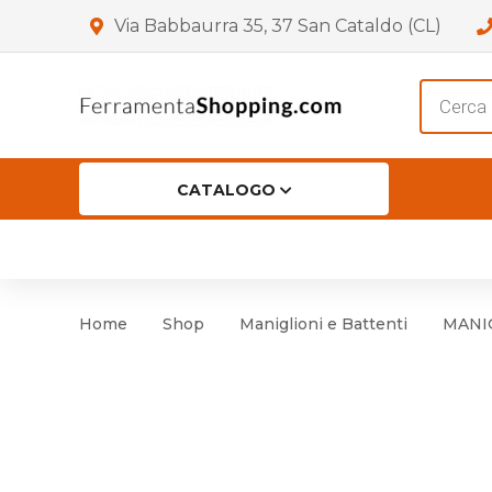
Via Babbaurra 35, 37 San Cataldo (CL)
Product
search
CATALOGO
HOME
CHI SIAMO
SHOP
OF
Accessori per Porta
Cer
Home
Shop
Maniglioni e Battenti
MANIG
Accessori vari
Cer
Antinfortunistica
Cartelli e Segnaletica