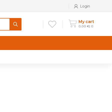
Login
My cart
0,00
€
0
CONTATTI
Maniglia per Mobile stile
Antico e Classico
Maniglie per Mobile stile
Moderno
Maniglie per Porta stile
Moderno
Maniglie porte stile Antico