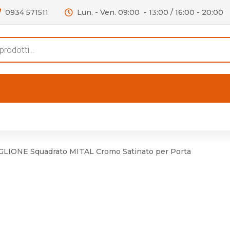
0934 571511
Lun. - Ven. 09:00 - 13:00 / 16:00 - 20:00
s
FERTE
OUTLET
RECENSIONI
VIDEO
niere per Mobile
Accessori telefoni e
Lampade led
LIONE Squadrato MITAL Cromo Satinato per Porta
niere per Porta
Batterie duracell
Materiale Elettrico