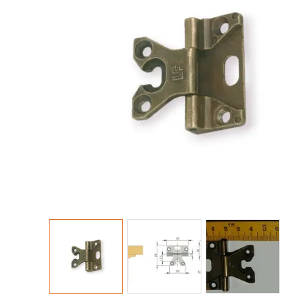
Collezioni Maniglie
Cas
Antologhia
Ser
Mood Collection
Ser