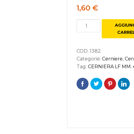
1,60
€
CERNIERA
AGGIUNG
LF
CARRE
seforti
MM.
40X38
rature per Porte
COD:
1382
COLLO
Categorie:
Cerniere
,
Cer
rature per Mobili
BASSO
Tag:
CERNIERA LF MM.
BRONZATO
quantità