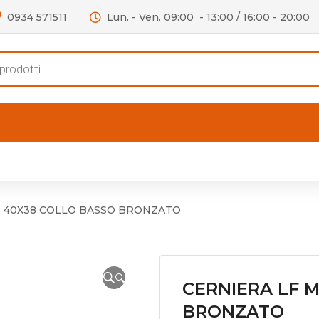
0934 571511
Lun. - Ven. 09:00 - 13:00 / 16:00 - 20:00
s
FERTE
OUTLET
RECENSIONI
VIDEO
niere per Mobile
Accessori telefoni e
Lampade led
. 40X38 COLLO BASSO BRONZATO
niere per Porta
Batterie duracell
Materiale Elettrico
🔍
CERNIERA LF 
BRONZATO