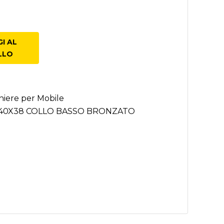
e Classico
I AL
LLO
niere per Mobile
 40X38 COLLO BASSO BRONZATO