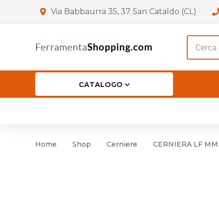
Via Babbaurra 35, 37 San Cataldo (CL)
Product
search
CATALOGO
HOME
CHI SIAMO
SHOP
OF
Accessori per Porta
Cer
Home
Shop
Cerniere
CERNIERA LF MM
Accessori vari
Cer
Antinfortunistica
Cartelli e Segnaletica