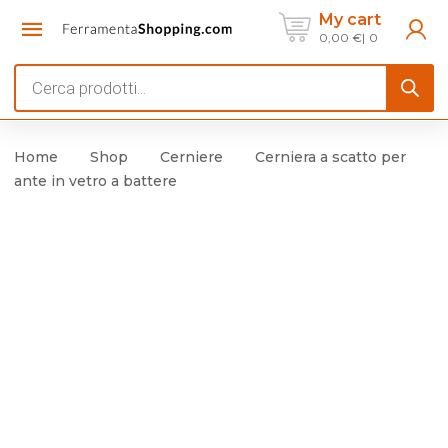
My cart
0,00
€
0
Products
search
Home
Shop
Cerniere
Cerniera a scatto per
ante in vetro a battere