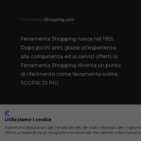
Ferramenta Shopping nasce nel 1955.
Dopo pochi anni, grazie all’esperienza,
alla competenza ed ai servizi offerti, la
Ferramenta Shopping diventa un punto
di riferimento come
ferramenta online
.
SCOPRI DI PIÙ
Utilizziamo i cookie
Potremmo posizionarli per l'analisi dei dati dei nostri visitatori, per miglior
ferramentashopping.com ©2024 | Realizzato da 
offrirti un'esperienza di navigazione eccezionale. Per ulteriori informazioni 