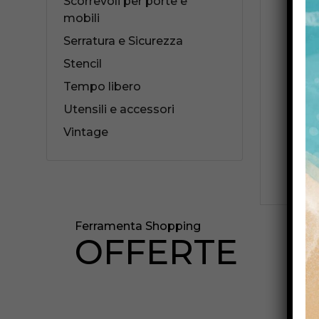
Scorrevoli per porte e
mobili
B
Serratura e Sicurezza
FE
Stencil
Tempo libero
Utensili e accessori
Vintage
Ferramenta Shopping
OFFERTE