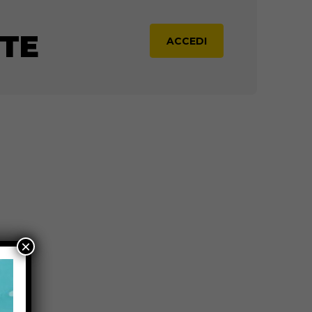
e Classico
TE
ACCEDI
×