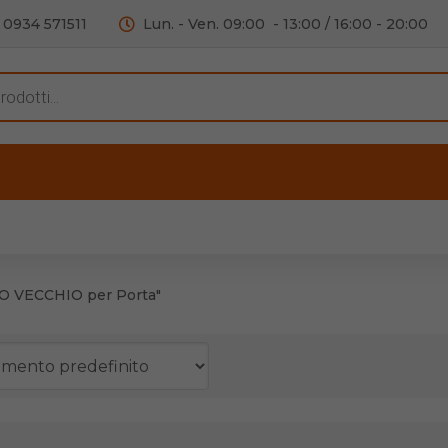
0934 571511
Lun. - Ven. 09:00 - 13:00 / 16:00 - 20:00
s
ERTE
OUTLET
RECENSIONI
VIDEO
C
iere per Mobile
Accessori telefoni e
Lampade led
O VECCHIO per Porta"
iere per Porta
Batterie duracell
Materiale Elettrico