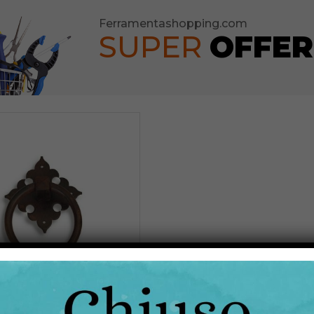
Ferramentashopping.com
SUPER
OFFER
eforti
ature per Porte
ature per Mobili