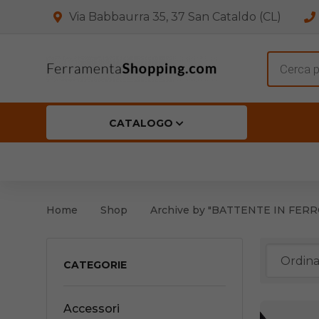
Via Babbaurra 35, 37 San Cataldo (CL)
Product
search
CATALOGO
HOME
CHI SIAMO
SHOP
OFF
Accessori per Porta
Cern
Home
Shop
Archive by "BATTENTE IN FERR
Accessori vari
Cern
Antinfortunistica
CATEGORIE
Cartelli e Segnaletica
Accessori