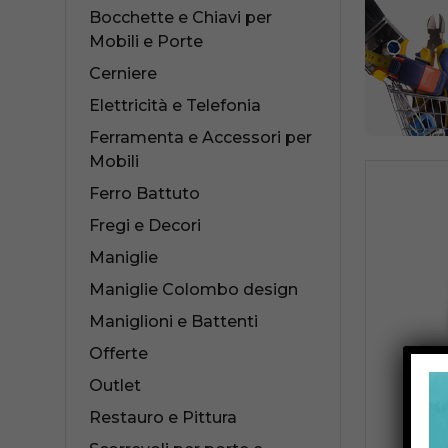
Bocchette e Chiavi per
Mobili e Porte
Cerniere
Elettricità e Telefonia
Collezioni Maniglie
Cass
Ferramenta e Accessori per
Mobili
Antologhia
Serr
Ferro Battuto
Mood Collection
Serr
Fregi e Decori
Maniglie
Maniglie Colombo design
Maniglioni e Battenti
Offerte
Outlet
Restauro e Pittura