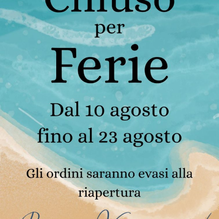
ATTENTE IN
RRO VECCHIO
per Porta
350,00
€
AGGIUNGI AL
CARRELLO