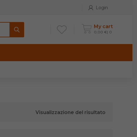
Login
My cart
0,00
€
0
ONTATTI
Maniglia per Mobile stile
Antico e Classico
Maniglie per Mobile stile
Moderno
Visualizzazione del risultato
Maniglie per Porta stile
Moderno
Maniglie porte stile Antico