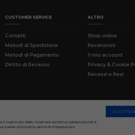
CUSTOMER SERVICE
ALTRO
Contatti
Shop online
Metodi di Spedizione
Recensioni
Metodi di Pagamento
Il mio account
Diritto di Recesso
Privacy & Cookie P
Recessi e Resi
ACCETTAR
are il nostro sito Web, mostrare contenuti personalizzati e
Creative Agency | All Rights Reserved.
sui cookie utilizziamo aprire le impostazioni.