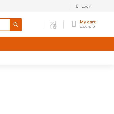
Login
My cart
0,00
€
0
CONTATTI
Maniglia per Mobile stile
Antico e Classico
Maniglie per Mobile stile
Moderno
Maniglie per Porta stile
Moderno
Maniglie porte stile Antico