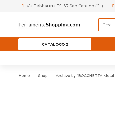
Via Babbaurra 35, 37 San Cataldo (CL)
Product
search
CATALOGO
HOME
CHI SIAMO
SHOP
OF
Accessori per Porta
Cer
Home
Shop
Archive by "BOCCHETTA Metal 
Accessori vari
Cer
Antinfortunistica
Cartelli e Segnaletica