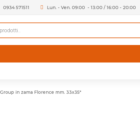
0934 571511
Lun. - Ven. 09:00 - 13:00 / 16:00 - 20:00
s
FERTE
OUTLET
RECENSIONI
VIDEO
niere per Mobile
Accessori telefoni e
Lampade led
Group in zama Florence mm. 33x35"
niere per Porta
Batterie duracell
Materiale Elettrico