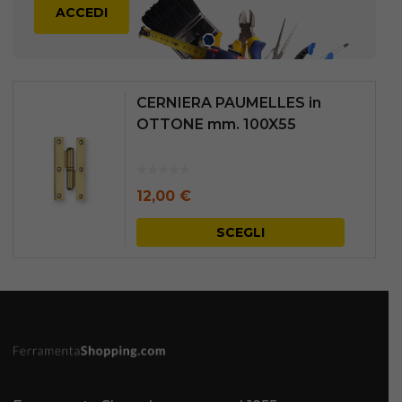
ACCEDI
CERNIERA PAUMELLES in
OTTONE mm. 100X55
12,00
€
Questo
SCEGLI
prodott
ha
più
varianti.
Le
opzioni