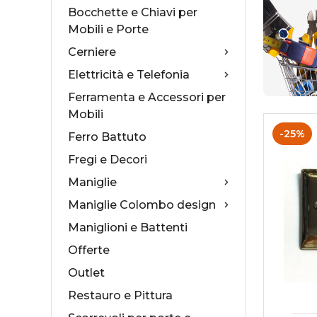
Bocchette e Chiavi per
Mobili e Porte
Cerniere
Elettricità e Telefonia
Collezioni Maniglie
Cas
Ferramenta e Accessori per
Mobili
Antologhia
Ser
-25%
Ferro Battuto
Mood Collection
Ser
Fregi e Decori
Maniglie
Maniglie Colombo design
Maniglioni e Battenti
Offerte
Outlet
Restauro e Pittura