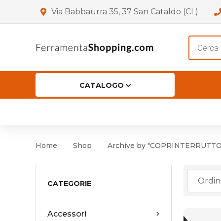
Via Babbaurra 35, 37 San Cataldo (CL)
Product
search
CATALOGO
HOME
CHI SIAMO
SHOP
OF
Accessori per Porta
Cer
Home
Shop
Archive by "COPRINTERRUTTORE
Accessori vari
Cer
Antinfortunistica
CATEGORIE
Cartelli e Segnaletica
Accessori