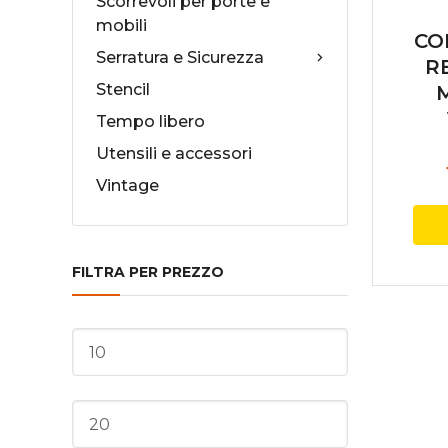
Scorrevoli per porte e
mobili
CO
Serratura e Sicurezza
RE
Stencil
Tempo libero
Utensili e accessori
Vintage
FILTRA PER PREZZO
Prezzo
Min
Prezzo
Max