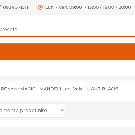
0934 571511
Lun. - Ven. 09:00 - 13:00 / 16:00 - 20:00
s
FERTE
OUTLET
RECENSIONI
VIDEO
niere per Mobile
Accessori telefoni e
Lampade led
 serie MAGIC - MANDELLI art. Vela - LIGHT BLACK"
niere per Porta
Batterie duracell
Materiale Elettrico