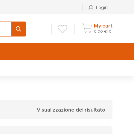
Login
My cart
0,00
€
0
CONTATTI
Maniglia per Mobile stile
Antico e Classico
Maniglie per Mobile stile
Moderno
Visualizzazione del risultato
Maniglie per Porta stile
Moderno
Maniglie porte stile Antico