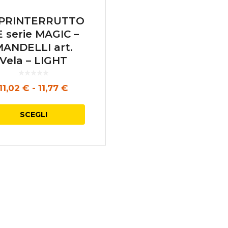
PRINTERRUTTO
 serie MAGIC –
MANDELLI art.
Vela – LIGHT
BLACK
Fascia
11,02
€
-
11,77
€
di
Questo
SCEGLI
prezzo:
prodotto
da
ha
11,02 €
più
a
varianti.
11,77 €
Le
opzioni
possono