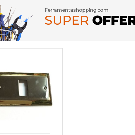
Ferramentashopping.com
SUPER
OFFE
seforti
rature per Porte
rature per Mobili