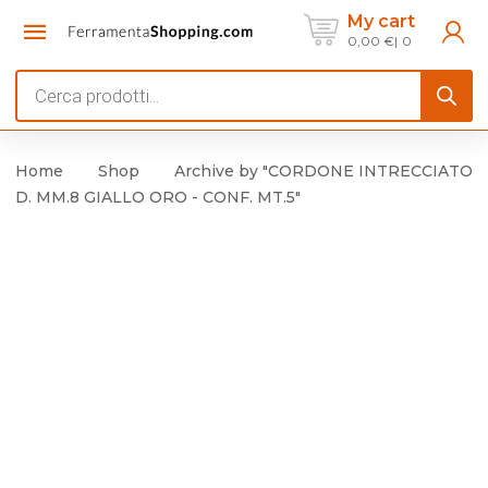
My cart
0,00
€
0
Products
search
Home
Shop
Archive by "CORDONE INTRECCIATO
D. MM.8 GIALLO ORO - CONF. MT.5"