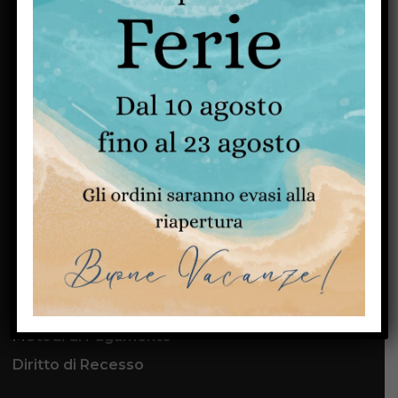
Ferramenta Shopping nasce nel 1955.
Dopo pochi anni, grazie all’esperienza,
alla competenza ed ai servizi offerti, la
Ferramenta Shopping diventa un punto
di riferimento come
ferramenta online
.
SCOPRI DI PIÙ
CUSTOMER SERVICE
Contatti
Metodi di Spedizione
Metodi di Pagamento
Diritto di Recesso