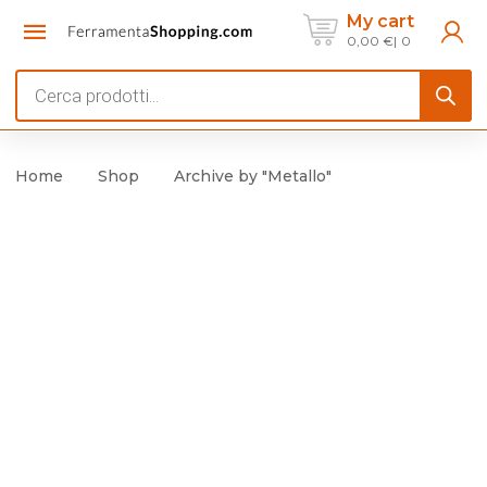
My cart
0,00
€
0
Products
search
Home
Shop
Archive by "Metallo"