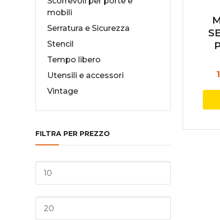
Scorrevoli per porte e
mobili
M
Serratura e Sicurezza
S
Stencil
P
Tempo libero
Utensili e accessori
Vintage
FILTRA PER PREZZO
Prezzo
Min
Prezzo
Max