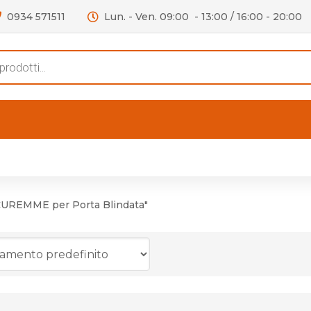
0934 571511
Lun. - Ven. 09:00 - 13:00 / 16:00 - 20:00
s
FERTE
OUTLET
RECENSIONI
VIDEO
niere per Mobile
Accessori telefoni e
Lampade led
CUREMME per Porta Blindata"
niere per Porta
Batterie duracell
Materiale Elettrico