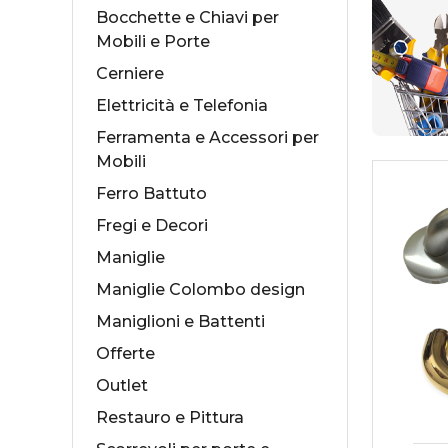
Bocchette e Chiavi per
Mobili e Porte
Cerniere
Elettricità e Telefonia
Collezioni Maniglie
Cas
Ferramenta e Accessori per
Mobili
Antologhia
Ser
Ferro Battuto
Mood Collection
Ser
Fregi e Decori
Maniglie
Maniglie Colombo design
Maniglioni e Battenti
Offerte
Outlet
Restauro e Pittura