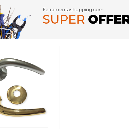
Ferramentashopping.com
SUPER
OFFE
seforti
rature per Porte
rature per Mobili