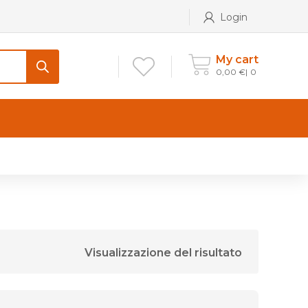
Login
My cart
0,00
€
0
CONTATTI
Maniglia per Mobile stile
Antico e Classico
Maniglie per Mobile stile
Moderno
Visualizzazione del risultato
Maniglie per Porta stile
Moderno
Maniglie porte stile Antico