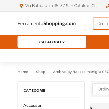
Via Babbaurra 35, 37 San Cataldo (CL)
Product
search
CATALOGO
HOME
CHI SIAMO
SHOP
OF
Accessori per Porta
Cer
Home
Shop
Archive by "Mezza maniglia SE
Accessori vari
Cer
Antinfortunistica
CATEGORIE
Cartelli e Segnaletica
Accessori