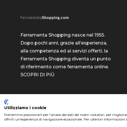
Ferramenta Shopping nasce nel 1955.
Dopo pochi anni, grazie all’esperienza,
alla competenza ed ai servizi offerti, la
Ferramenta Shopping diventa un punto
di riferimento come
ferramenta online
.
SCOPRI DI PIÙ
Utilizziamo i cookie
Potremmo posizionarli per l'analisi dei dati dei nostri visitatori, per miglior
ferramentashopping.com ©2024 | Realizzato da
offrirti un'esperienza di navigazione eccezionale. Per ulteriori informazioni 