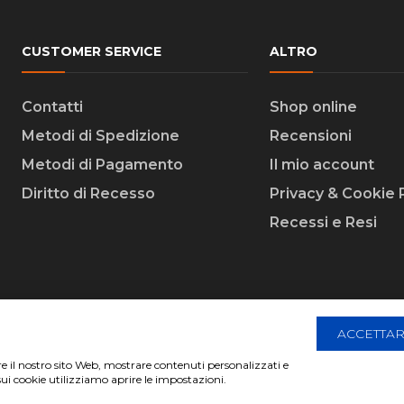
CUSTOMER SERVICE
ALTRO
Contatti
Shop online
Metodi di Spedizione
Recensioni
Metodi di Pagamento
Il mio account
Diritto di Recesso
Privacy & Cookie 
Recessi e Resi
ACCETTAR
are il nostro sito Web, mostrare contenuti personalizzati e
 Creative Agency | All Rights Reserved.
sui cookie utilizziamo aprire le impostazioni.