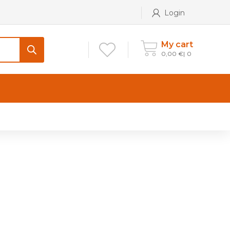
Login
My cart
0,00
€
0
CONTATTI
Maniglia per Mobile stile
Antico e Classico
Maniglie per Mobile stile
Moderno
Maniglie per Porta stile
Moderno
Maniglie porte stile Antico