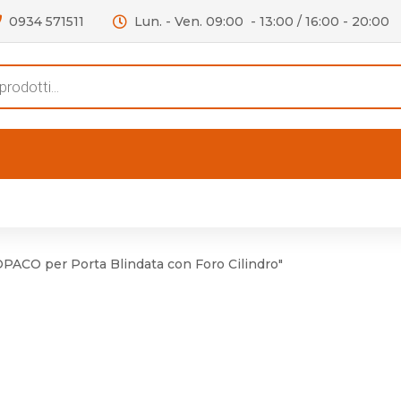
0934 571511
Lun. - Ven. 09:00 - 13:00 / 16:00 - 20:00
s
FERTE
OUTLET
RECENSIONI
VIDEO
niere per Mobile
Accessori telefoni e
Lampade led
CO per Porta Blindata con Foro Cilindro"
niere per Porta
Batterie duracell
Materiale Elettrico