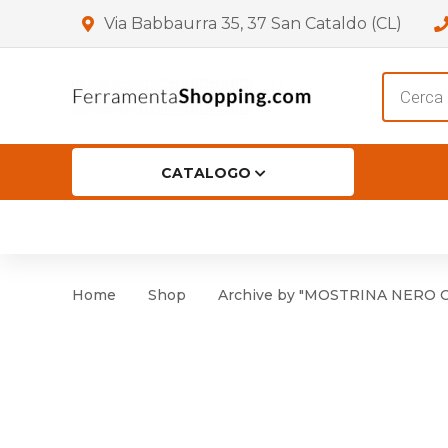
Via Babbaurra 35, 37 San Cataldo (CL)
Product
search
CATALOGO
HOME
CHI SIAMO
SHOP
OF
Accessori per Porta
Cer
Home
Shop
Archive by "MOSTRINA NERO OPA
Accessori vari
Cer
Antinfortunistica
Cartelli e Segnaletica