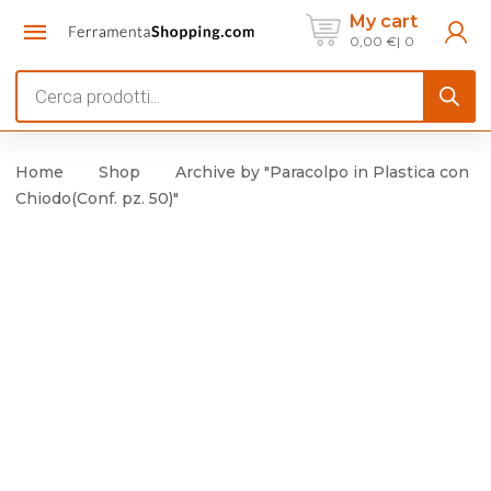
My cart
0,00
€
0
Products
search
Home
Shop
Archive by "Paracolpo in Plastica con
Chiodo(Conf. pz. 50)"