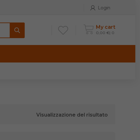
Login
My cart
0,00
€
0
ONTATTI
Maniglia per Mobile stile
Antico e Classico
Maniglie per Mobile stile
Moderno
Visualizzazione del risultato
Maniglie per Porta stile
Moderno
Maniglie porte stile Antico