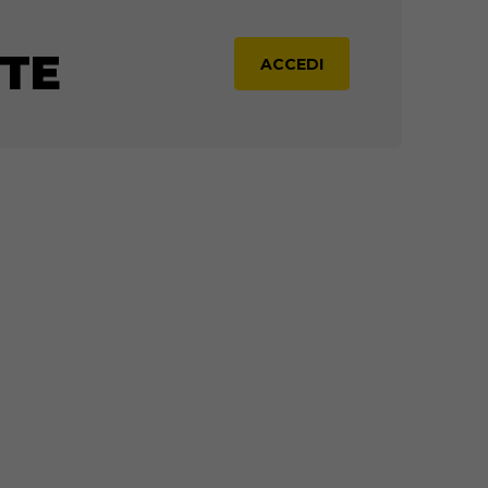
e Classico
TE
ACCEDI