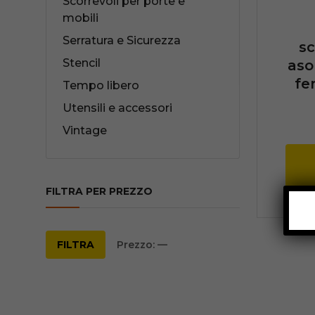
Scorrevoli per porte e
mobili
Serratura e Sicurezza
s
Stencil
aso
fe
Tempo libero
Utensili e accessori
Vintage
FILTRA PER PREZZO
Prezzo
Prezzo
FILTRA
Prezzo:
—
Min
Max