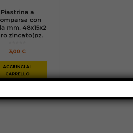
Piastrina a
comparsa con
la mm. 48x15x2
rro zincato(pz.
20)
3,00
€
AGGIUNGI AL
CARRELLO