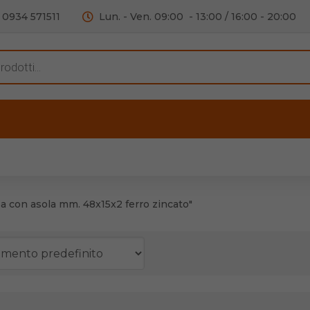
0934 571511
Lun. - Ven. 09:00 - 13:00 / 16:00 - 20:00
s
ERTE
OUTLET
RECENSIONI
VIDEO
C
iere per Mobile
Accessori telefoni e
Lampade led
a con asola mm. 48x15x2 ferro zincato"
iere per Porta
Batterie duracell
Materiale Elettrico