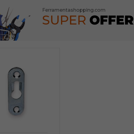
Ferramentashopping.com
SUPER
OFFER
eforti
ature per Porte
ature per Mobili