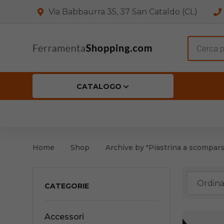
Via Babbaurra 35, 37 San Cataldo (CL)
Product
search
CATALOGO
HOME
CHI SIAMO
SHOP
OFF
Accessori per Porta
Cern
Home
Shop
Archive by "Piastrina a scompars
Accessori vari
Cern
Antinfortunistica
CATEGORIE
Cartelli e Segnaletica
Accessori