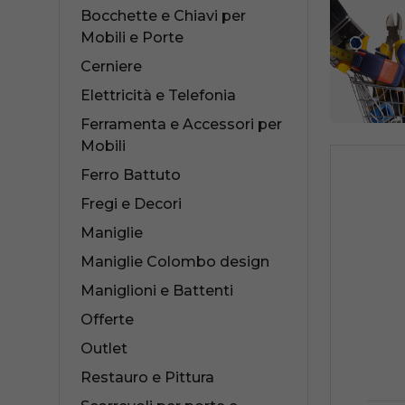
Bocchette e Chiavi per
Mobili e Porte
Cerniere
Elettricità e Telefonia
Collezioni Maniglie
Cass
Ferramenta e Accessori per
Mobili
Antologhia
Serr
Ferro Battuto
Mood Collection
Serr
Fregi e Decori
Maniglie
Maniglie Colombo design
Maniglioni e Battenti
Offerte
Outlet
Restauro e Pittura