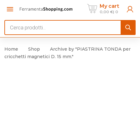
My cart
0,00
€
0
Products
search
Home
Shop
Archive by "PIASTRINA TONDA per
cricchetti magnetici D. 15 mm."