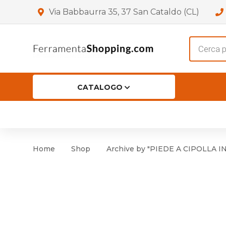
Via Babbaurra 35, 37 San Cataldo (CL)
Product
search
CATALOGO
HOME
CHI SIAMO
SHOP
OFF
Accessori per Porta
Cern
Home
Shop
Archive by "PIEDE A CIPOLLA I
Accessori vari
Cern
Antinfortunistica
Cartelli e Segnaletica