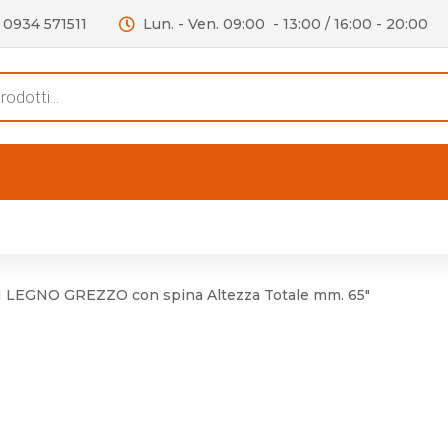
0934 571511
Lun. - Ven. 09:00 - 13:00 / 16:00 - 20:00
s
ERTE
OUTLET
RECENSIONI
VIDEO
C
iere per Mobile
Accessori telefoni e
Lampade led
N LEGNO GREZZO con spina Altezza Totale mm. 65"
iere per Porta
Batterie duracell
Materiale Elettrico