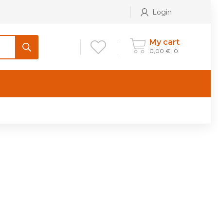
Login
My cart
0,00
€
0
ONTATTI
Maniglia per Mobile stile
Antico e Classico
Maniglie per Mobile stile
Moderno
Maniglie per Porta stile
Moderno
Maniglie porte stile Antico