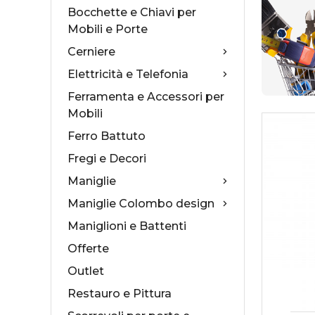
Bocchette e Chiavi per
Mobili e Porte
Cerniere
Elettricità e Telefonia
Collezioni Maniglie
Cas
Ferramenta e Accessori per
Mobili
Antologhia
Ser
Ferro Battuto
Mood Collection
Ser
Fregi e Decori
Maniglie
Maniglie Colombo design
Maniglioni e Battenti
Offerte
Outlet
Restauro e Pittura