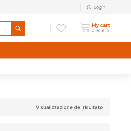
Login
My cart
0,00
€
0
CONTATTI
Maniglia per Mobile stile
Antico e Classico
Maniglie per Mobile stile
Moderno
Visualizzazione del risultato
Maniglie per Porta stile
Moderno
Maniglie porte stile Antico