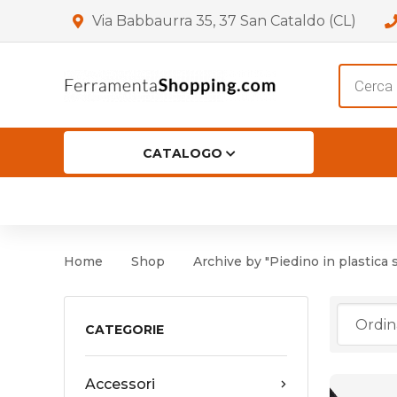
Via Babbaurra 35, 37 San Cataldo (CL)
Product
search
CATALOGO
HOME
CHI SIAMO
SHOP
OF
Accessori per Porta
Cer
Home
Shop
Archive by "Piedino in plastica 
Accessori vari
Cer
Antinfortunistica
CATEGORIE
Cartelli e Segnaletica
Accessori