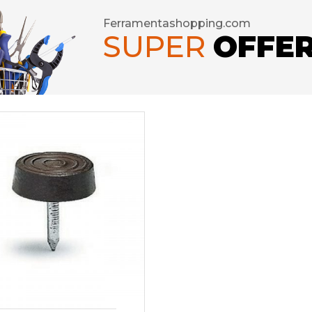
Ferramentashopping.com
SUPER
OFFE
seforti
rature per Porte
rature per Mobili