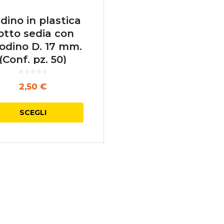
dino in plastica
otto sedia con
iodino D. 17 mm.
(Conf. pz. 50)
2,50
€
Questo
SCEGLI
prodotto
ha
più
varianti.
Le
opzioni
possono