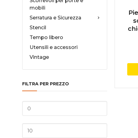
Scorrevoli per porte e
mobili
Pie
Serratura e Sicurezza
s
Stencil
ch
Tempo libero
Utensili e accessori
Vintage
FILTRA PER PREZZO
Prezzo
Min
Prezzo
Max