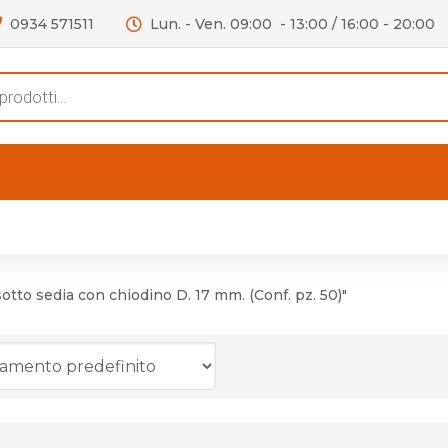
0934 571511
Lun. - Ven. 09:00 - 13:00 / 16:00 - 20:00
s
FERTE
OUTLET
RECENSIONI
VIDEO
niere per Mobile
Accessori telefoni e
Lampade led
sotto sedia con chiodino D. 17 mm. (Conf. pz. 50)"
niere per Porta
Batterie duracell
Materiale Elettrico