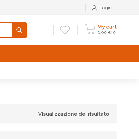
Login
My cart
0,00
€
0
CONTATTI
Maniglia per Mobile stile
Antico e Classico
Maniglie per Mobile stile
Moderno
Visualizzazione del risultato
Maniglie per Porta stile
Moderno
Maniglie porte stile Antico