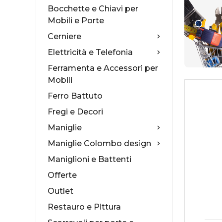
Bocchette e Chiavi per
Mobili e Porte
Cerniere
Elettricità e Telefonia
Collezioni Maniglie
Cas
Ferramenta e Accessori per
Mobili
Antologhia
Ser
Ferro Battuto
Mood Collection
Ser
Fregi e Decori
Maniglie
Maniglie Colombo design
Maniglioni e Battenti
Offerte
Outlet
Restauro e Pittura