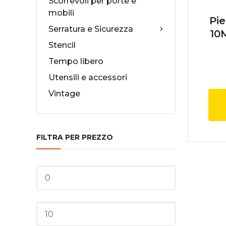
Scorrevoli per porte e
mobili
Pie
Serratura e Sicurezza
10
Stencil
Tempo libero
Utensili e accessori
Vintage
FILTRA PER PREZZO
Prezzo
Min
Prezzo
Max