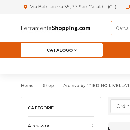
Via Babbaurra 35, 37 San Cataldo (CL)
Product
search
CATALOGO
HOME
CHI SIAMO
SHOP
OF
Accessori per Porta
Cer
Home
Shop
Archive by "PIEDINO LIVELLA
Accessori vari
Cer
Antinfortunistica
CATEGORIE
Cartelli e Segnaletica
Accessori