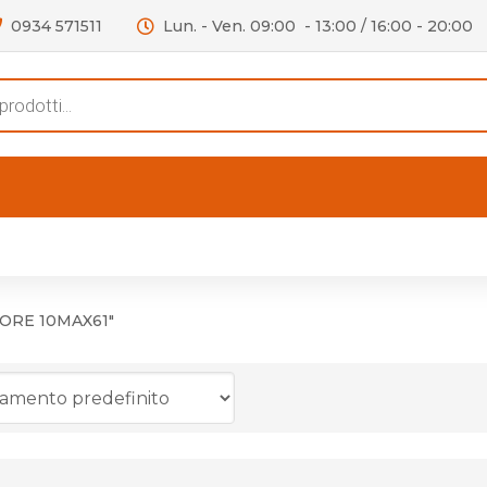
0934 571511
Lun. - Ven. 09:00 - 13:00 / 16:00 - 20:00
s
FERTE
OUTLET
RECENSIONI
VIDEO
niere per Mobile
Accessori telefoni e
Lampade led
TORE 10MAX61"
niere per Porta
Batterie duracell
Materiale Elettrico