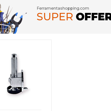
Ferramentashopping.com
SUPER
OFFE
seforti
rature per Porte
rature per Mobili