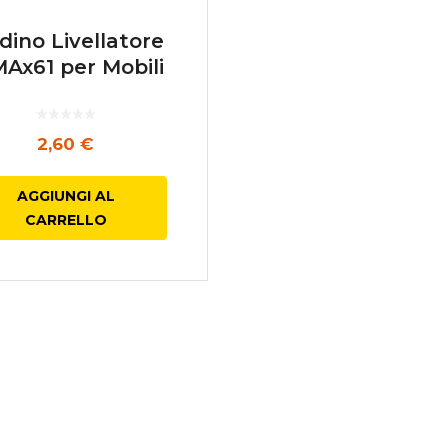
dino Livellatore
MAx61 per Mobili
2,60
€
AGGIUNGI AL
CARRELLO