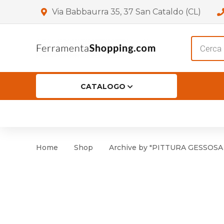
Via Babbaurra 35, 37 San Cataldo (CL)
Product
search
CATALOGO
HOME
CHI SIAMO
SHOP
OF
Accessori per Porta
Cer
Home
Shop
Archive by "PITTURA GESSOSA
Accessori vari
Cer
Antinfortunistica
Cartelli e Segnaletica