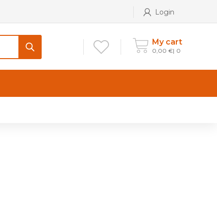
Login
My cart
0,00
€
0
CONTATTI
Maniglia per Mobile stile
Antico e Classico
Maniglie per Mobile stile
Moderno
Maniglie per Porta stile
Moderno
Maniglie porte stile Antico