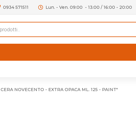
0934 571511
Lun. - Ven. 09:00 - 13:00 / 16:00 - 20:00
s
FERTE
OUTLET
RECENSIONI
VIDEO
niere per Mobile
Accessori telefoni e
Lampade led
 CERA NOVECENTO - EXTRA OPACA ML. 125 - PAINT"
niere per Porta
Batterie duracell
Materiale Elettrico