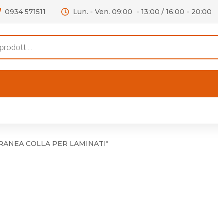
0934 571511
Lun. - Ven. 09:00 - 13:00 / 16:00 - 20:00
s
FERTE
OUTLET
RECENSIONI
VIDEO
niere per Mobile
Accessori telefoni e
Lampade led
RRANEA COLLA PER LAMINATI"
niere per Porta
Batterie duracell
Materiale Elettrico