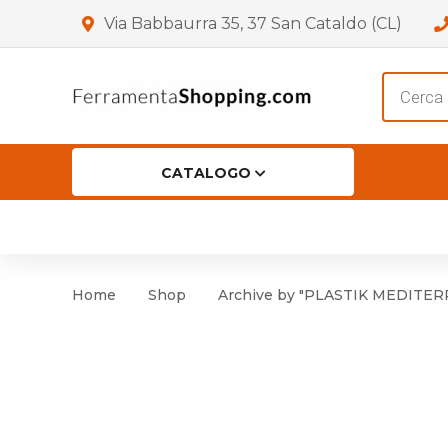
Via Babbaurra 35, 37 San Cataldo (CL)
Product
search
CATALOGO
HOME
CHI SIAMO
SHOP
OF
Accessori per Porta
Cer
Home
Shop
Archive by "PLASTIK MEDITE
Accessori vari
Cer
Antinfortunistica
Cartelli e Segnaletica