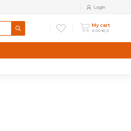
Login
My cart
0,00
€
0
CONTATTI
Maniglia per Mobile stile
Antico e Classico
Maniglie per Mobile stile
Moderno
Maniglie per Porta stile
Moderno
Maniglie porte stile Antico