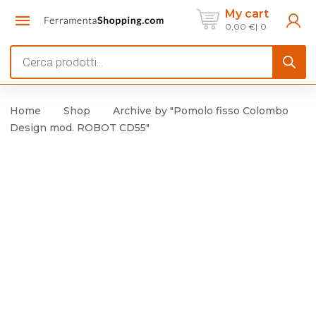
My cart
0,00
€
0
Products
search
Home
Shop
Archive by "Pomolo fisso Colombo
Design mod. ROBOT CD55"