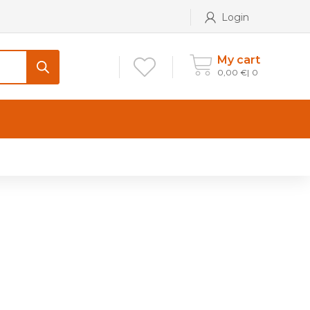
Login
My cart
0,00
€
0
CONTATTI
Maniglia per Mobile stile
Antico e Classico
Maniglie per Mobile stile
Moderno
Maniglie per Porta stile
Moderno
Maniglie porte stile Antico