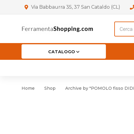
Via Babbaurra 35, 37 San Cataldo (CL)
Product
search
CATALOGO
HOME
CHI SIAMO
SHOP
OF
Accessori per Porta
Cer
Home
Shop
Archive by "POMOLO fisso DIDI
Accessori vari
Cer
Antinfortunistica
Cartelli e Segnaletica