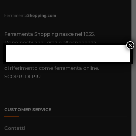
Ferramenta Shopping nasce nel 1955.
Dopo pochi anni, grazie all’esperienza,
×
alla competenza ed ai servizi offerti, la
Ferramenta Shopping diventa un punto
di riferimento come
ferramenta online
.
SCOPRI DI PIÙ
CUSTOMER SERVICE
Contatti