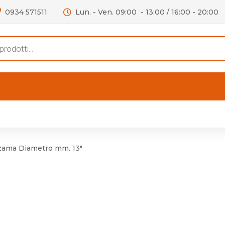
0934 571511
Lun. - Ven. 09:00 - 13:00 / 16:00 - 20:00
s
FERTE
OUTLET
RECENSIONI
VIDEO
niere per Mobile
Accessori telefoni e
Lampade led
zama Diametro mm. 13"
niere per Porta
Batterie duracell
Materiale Elettrico