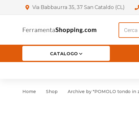
Via Babbaurra 35, 37 San Cataldo (CL)
Product
search
CATALOGO
HOME
CHI SIAMO
SHOP
OF
Accessori per Porta
Cer
Home
Shop
Archive by "POMOLO tondo in 
Accessori vari
Cer
Antinfortunistica
Cartelli e Segnaletica