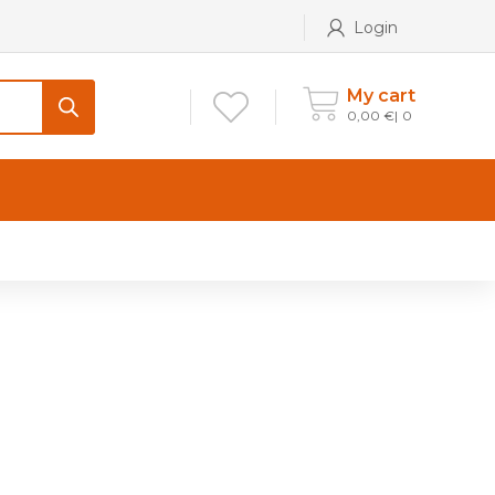
Login
My cart
0,00
€
0
CONTATTI
Maniglia per Mobile stile
Antico e Classico
Maniglie per Mobile stile
Moderno
Maniglie per Porta stile
Moderno
Maniglie porte stile Antico