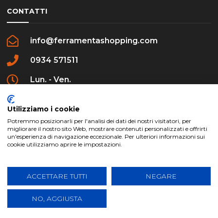
CONTATTI
info@ferramentashopping.com
0934 571511
Lun. - Ven.
09:00 - 12:30 / 16:00 - 20:00
Utilizziamo i cookie
Potremmo posizionarli per l'analisi dei dati dei nostri visitatori, per
migliorare il nostro sito Web, mostrare contenuti personalizzati e offrirti
un'esperienza di navigazione eccezionale. Per ulteriori informazioni sui
cookie utilizziamo aprire le impostazioni.
ferramentashopping.com ©2024 | Realizzato da
Creative Agency | All Rights Reserved.
ACCETTARE TUTTI
NEGARE
NO, AGGIUSTA