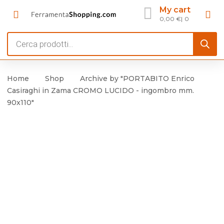
My cart
0,00
€
0
Products
search
Home
Shop
Archive by "PORTABITO Enrico
Casiraghi in Zama CROMO LUCIDO - ingombro mm.
90x110"