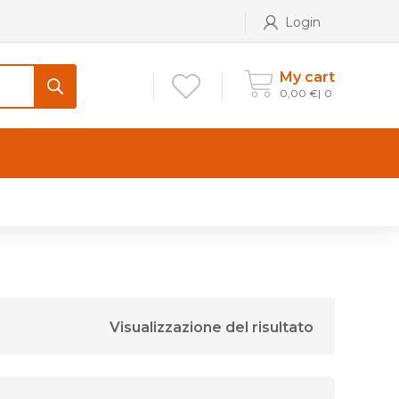
Login
My cart
0,00
€
0
CONTATTI
Maniglia per Mobile stile
Antico e Classico
Maniglie per Mobile stile
Moderno
Visualizzazione del risultato
Maniglie per Porta stile
Moderno
Maniglie porte stile Antico