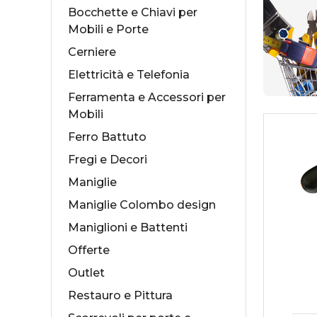
Bocchette e Chiavi per
Mobili e Porte
Cerniere
Elettricità e Telefonia
Collezioni Maniglie
Cas
Ferramenta e Accessori per
Mobili
Antologhia
Ser
Ferro Battuto
Mood Collection
Ser
Fregi e Decori
Maniglie
Maniglie Colombo design
Maniglioni e Battenti
Offerte
Outlet
Restauro e Pittura