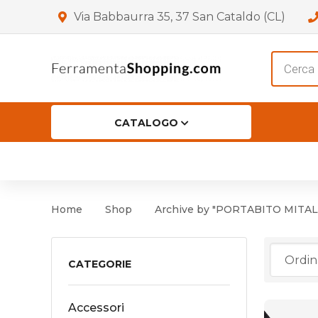
Via Babbaurra 35, 37 San Cataldo (CL)
Product
search
CATALOGO
HOME
CHI SIAMO
SHOP
OF
Accessori per Porta
Cer
Home
Shop
Archive by "PORTABITO MITAL
Accessori vari
Cer
Antinfortunistica
CATEGORIE
Cartelli e Segnaletica
Accessori