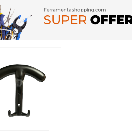
Ferramentashopping.com
SUPER
OFFE
seforti
rature per Porte
rature per Mobili