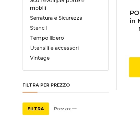
Scorrevoli per porte e
mobili
PO
Serratura e Sicurezza
in
Stencil
Tempo libero
Utensili e accessori
Vintage
FILTRA PER PREZZO
Prezzo
Prezzo
FILTRA
Prezzo:
—
Min
Max