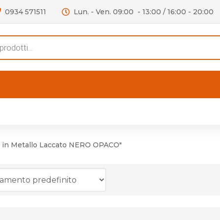
0934 571511
Lun. - Ven. 09:00 - 13:00 / 16:00 - 20:00
s
FERTE
OUTLET
RECENSIONI
VIDEO
niere per Mobile
Accessori telefoni e
Lampade led
 in Metallo Laccato NERO OPACO"
niere per Porta
Batterie duracell
Materiale Elettrico