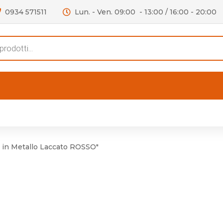
0934 571511
Lun. - Ven. 09:00 - 13:00 / 16:00 - 20:00
s
FERTE
OUTLET
RECENSIONI
VIDEO
niere per Mobile
Accessori telefoni e
Lampade led
in Metallo Laccato ROSSO"
niere per Porta
Batterie duracell
Materiale Elettrico