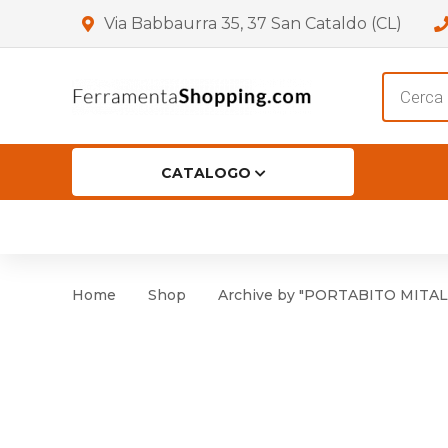
Via Babbaurra 35, 37 San Cataldo (CL)
Product
search
CATALOGO
HOME
CHI SIAMO
SHOP
OF
Accessori per Porta
Cer
Home
Shop
Archive by "PORTABITO MITAL 
Accessori vari
Cer
Antinfortunistica
Cartelli e Segnaletica