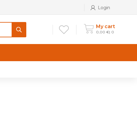
Login
My cart
0,00
€
0
CONTATTI
Maniglia per Mobile stile
Antico e Classico
Maniglie per Mobile stile
Moderno
Maniglie per Porta stile
Moderno
Maniglie porte stile Antico