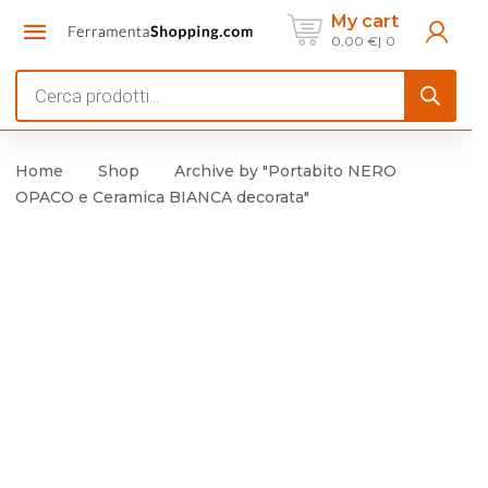
My cart
0,00
€
0
Products
search
Home
Shop
Archive by "Portabito NERO
OPACO e Ceramica BIANCA decorata"