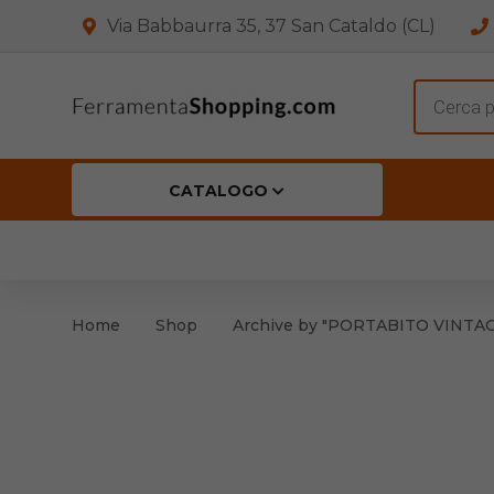
Via Babbaurra 35, 37 San Cataldo (CL)
Product
search
CATALOGO
HOME
CHI SIAMO
SHOP
OFF
Accessori per Porta
Cern
Home
Shop
Archive by "PORTABITO VINTAG
Accessori vari
Cern
Antinfortunistica
Cartelli e Segnaletica