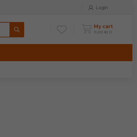
Login
My cart
0,00
€
0
ONTATTI
Maniglia per Mobile stile
Antico e Classico
Maniglie per Mobile stile
Moderno
Maniglie per Porta stile
Moderno
Maniglie porte stile Antico