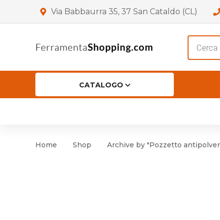
Via Babbaurra 35, 37 San Cataldo (CL)
Product
search
CATALOGO
HOME
CHI SIAMO
SHOP
OF
Accessori per Porta
Cer
Home
Shop
Archive by "Pozzetto antipolver
Accessori vari
Cer
Antinfortunistica
Cartelli e Segnaletica