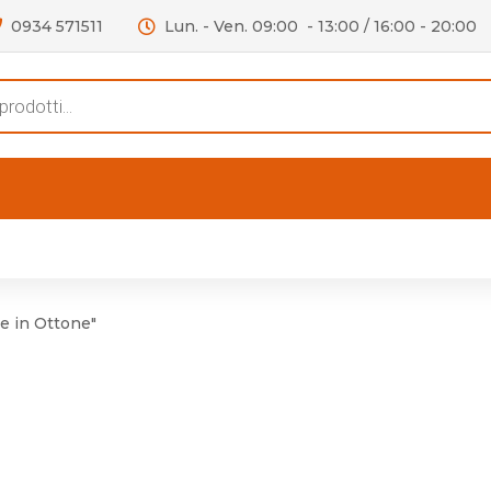
0934 571511
Lun. - Ven. 09:00 - 13:00 / 16:00 - 20:00
s
FERTE
OUTLET
RECENSIONI
VIDEO
niere per Mobile
Accessori telefoni e
Lampade led
e in Ottone"
niere per Porta
Batterie duracell
Materiale Elettrico