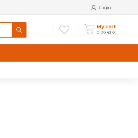
Login
My cart
0,00
€
0
CONTATTI
Maniglia per Mobile stile
Antico e Classico
Maniglie per Mobile stile
Moderno
Maniglie per Porta stile
Moderno
Maniglie porte stile Antico