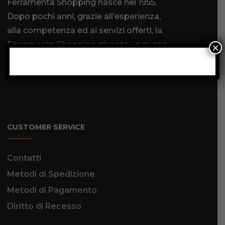
Ferramenta Shopping nasce nel 1955.
Dopo pochi anni, grazie all’esperienza,
alla competenza ed ai servizi offerti, la
Ferramenta Shopping diventa un punto
×
di riferimento come
ferramenta online
.
SCOPRI DI PIÙ
CUSTOMER SERVICE
Contatti
Metodi di Spedizione
Metodi di Pagamento
Diritto di Recesso