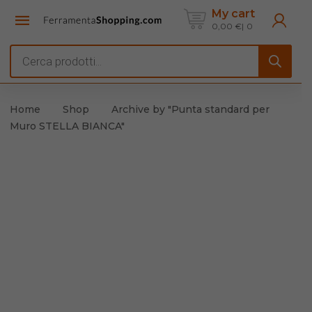
My cart
0,00
€
0
Products
search
Home
Shop
Archive by "Punta standard per
Muro STELLA BIANCA"