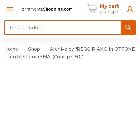
My cart
0,00
€
0
Products
search
Home
Shop
Archive by "REGGIPIANO in OTTONE
- con filettatura 5MA. (Conf. pz. 50)"