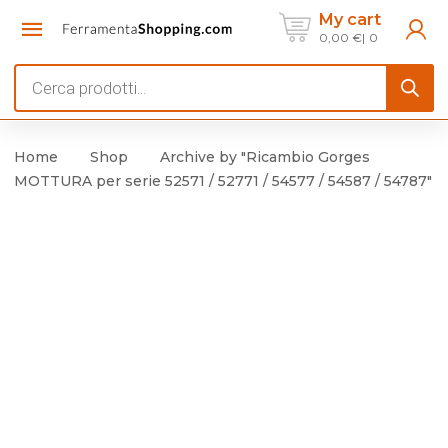
My cart
0,00
€
0
Products
search
Home
Shop
Archive by "Ricambio Gorges
MOTTURA per serie 52571 / 52771 / 54577 / 54587 / 54787"