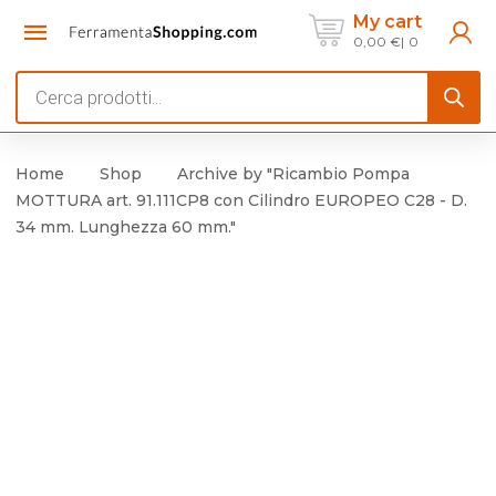
My cart
0,00
€
0
Products
search
Home
Shop
Archive by "Ricambio Pompa
MOTTURA art. 91.111CP8 con Cilindro EUROPEO C28 - D.
34 mm. Lunghezza 60 mm."