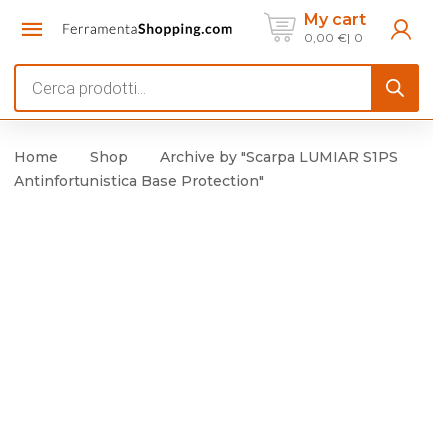
My cart
0,00
€
0
Products
search
Home
Shop
Archive by "Scarpa LUMIAR S1PS
Antinfortunistica Base Protection"