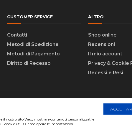
CUSTOMER SERVICE
ALTRO
Contatti
Shop online
Metodi di Spedizione
Recensioni
Metodi di Pagamento
Il mio account
Diritto di Recesso
Privacy & Cookie 
Recessi e Resi
ACCETTAR
are il nostro sito Web, mostrare contenuti personalizzati e
 Creative Agency | All Rights Reserved.
sui cookie utilizziamo aprire le impostazioni.