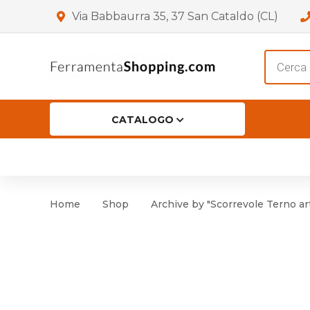
Via Babbaurra 35, 37 San Cataldo (CL)
Product
search
CATALOGO
HOME
CHI SIAMO
SHOP
OF
Accessori per Porta
Cer
Home
Shop
Archive by "Scorrevole Terno ar
Accessori vari
Cer
Antinfortunistica
Cartelli e Segnaletica