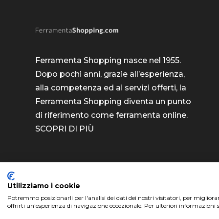
Ferramenta Shopping nasce nel 1955.
Dopo pochi anni, grazie all’esperienza,
alla competenza ed ai servizi offerti, la
Ferramenta Shopping diventa un punto
di riferimento come
ferramenta online
.
SCOPRI DI PIÙ
Utilizziamo i cookie
Potremmo posizionarli per l'analisi dei dati dei nostri visitatori, per miglior
ferramentashopping.com ©2024 | Realizzato da
offrirti un'esperienza di navigazione eccezionale. Per ulteriori informazioni 