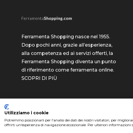
Ferramenta Shopping nasce nel 1955.
Dopo pochi anni, grazie all’esperienza,
alla competenza ed ai servizi offerti, la
Ferramenta Shopping diventa un punto
di riferimento come
ferramenta online
.
SCOPRI DI PIÙ
Utilizziamo i cookie
Potremmo posizionarli per l'analisi dei dati dei nostri visitatori, per miglior
ferramentashopping.com ©2024 | Realizzato da
offrirti un'esperienza di navigazione eccezionale. Per ulteriori informazioni 