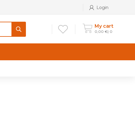
Login
My cart
0,00
€
0
CONTATTI
Maniglia per Mobile stile
Antico e Classico
Maniglie per Mobile stile
Moderno
Maniglie per Porta stile
Moderno
Maniglie porte stile Antico