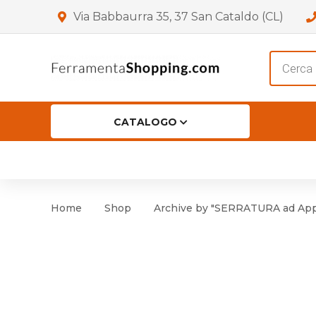
Via Babbaurra 35, 37 San Cataldo (CL)
Product
search
CATALOGO
HOME
CHI SIAMO
SHOP
OF
Accessori per Porta
Cer
Home
Shop
Archive by "SERRATURA ad Appl
Accessori vari
Cer
Antinfortunistica
Cartelli e Segnaletica