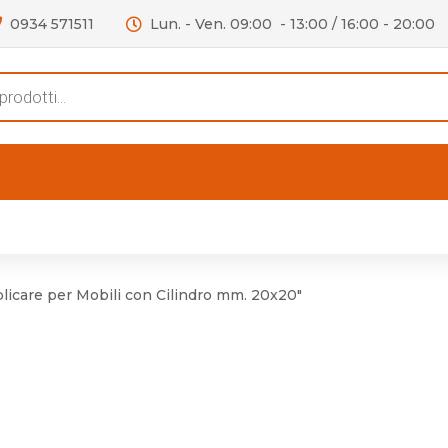
0934 571511
Lun. - Ven. 09:00 - 13:00 / 16:00 - 20:00
s
FERTE
OUTLET
RECENSIONI
VIDEO
niere per Mobile
Accessori telefoni e
Lampade led
icare per Mobili con Cilindro mm. 20x20"
niere per Porta
Batterie duracell
Materiale Elettrico