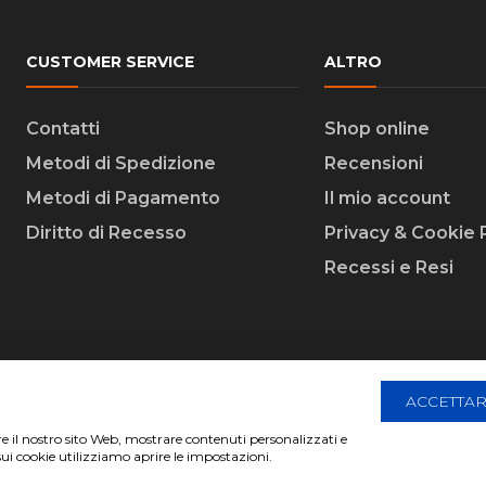
CUSTOMER SERVICE
ALTRO
Contatti
Shop online
Metodi di Spedizione
Recensioni
Metodi di Pagamento
Il mio account
Diritto di Recesso
Privacy & Cookie 
Recessi e Resi
ACCETTAR
are il nostro sito Web, mostrare contenuti personalizzati e
 Creative Agency | All Rights Reserved.
sui cookie utilizziamo aprire le impostazioni.