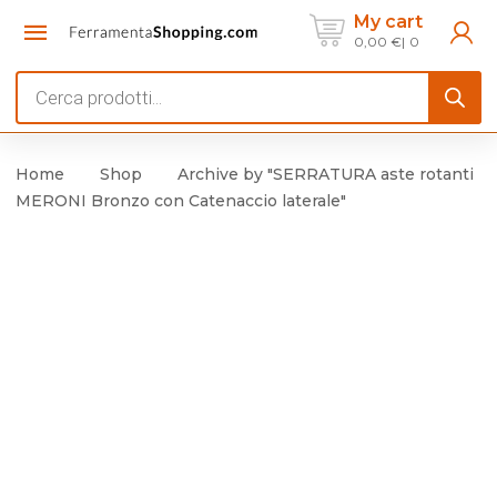
My cart
0,00
€
0
Products
search
Home
Shop
Archive by "SERRATURA aste rotanti
MERONI Bronzo con Catenaccio laterale"