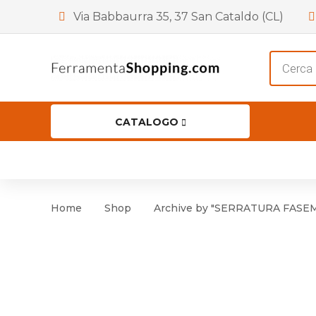
Via Babbaurra 35, 37 San Cataldo (CL)
Product
search
CATALOGO
HOME
CHI SIAMO
SHOP
OF
Accessori per Porta
Cer
Home
Shop
Archive by "SERRATURA FASEM a
Accessori vari
Cer
Antinfortunistica
Cartelli e Segnaletica