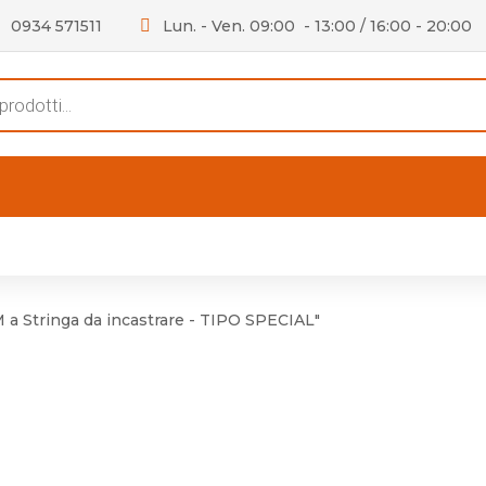
0934 571511
Lun. - Ven. 09:00 - 13:00 / 16:00 - 20:00
s
FERTE
OUTLET
RECENSIONI
VIDEO
niere per Mobile
Accessori telefoni e
Lampade led
 Stringa da incastrare - TIPO SPECIAL"
niere per Porta
Batterie duracell
Materiale Elettrico