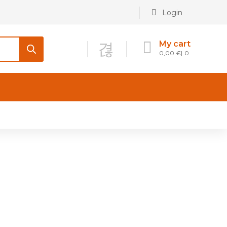
Login
My cart
0,00
€
0
CONTATTI
Maniglia per Mobile stile
Antico e Classico
Maniglie per Mobile stile
Moderno
Maniglie per Porta stile
Moderno
Maniglie porte stile Antico